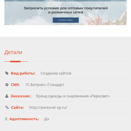
Детали
Вид работы:
Создание сайтов
CMS:
1C-Битрикс: Стандарт
Заказчик:
бренд одежды и снаряжения «Пересвет»
Сайта:
http://peresvet-sp.ru/
Адаптивность:
Да