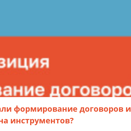
али формирование договоров 
на инструментов?